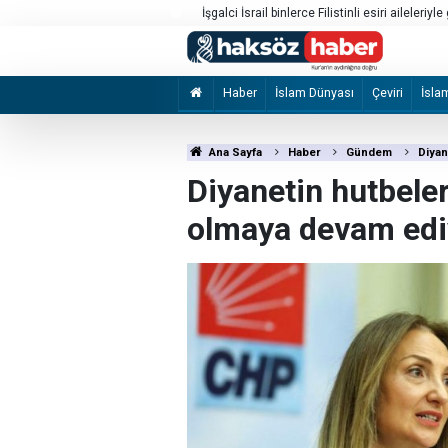
e görüştürmüyor
Afganistan İslam Emirliği Lideri Ahundzade'd
Haber
İslam Dünyası
Çeviri
İsla
Ana Sayfa
Haber
Gündem
Diyan
Diyanetin hutbeleri
olmaya devam edi