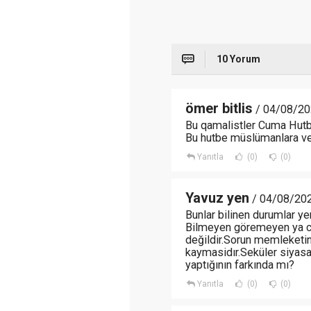
10 Yorum
ömer bitlis
/ 04/08/20
Bu qamalistler Cuma Hutbe
Bu hutbe müslümanlara ver
Yanıtla
(0)
(0)
Yavuz yen
/ 04/08/202
Bunlar bilinen durumlar ye
Bilmeyen göremeyen ya cah
değildir.Sorun memleketin
kaymasidır.Seküler siyasal
yaptığının farkında mı?
Yanıtla
(0)
(0)