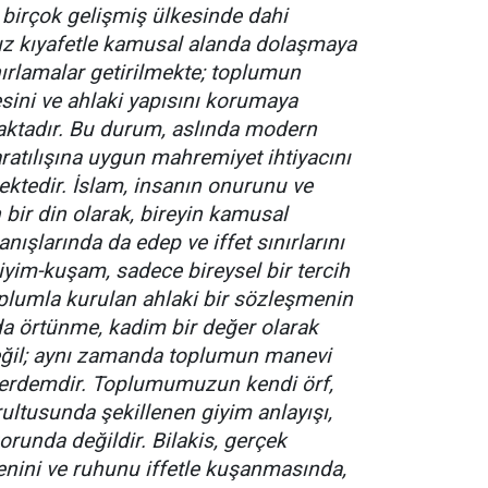
irçok gelişmiş ülkesinde dahi
uz kıyafetle kamusal alanda dolaşmaya
ınırlamalar getirilmekte; toplumun
sini ve ahlaki yapısını korumaya
maktadır. Bu durum, aslında modern
ratılışına uygun mahremiyet ihtiyacını
ektedir. İslam, insanın onurunu ve
bir din olarak, bireyin kamusal
nışlarında da edep ve iffet sınırlarını
iyim-kuşam, sadece bireysel bir tercih
plumla kurulan ahlaki bir sözleşmenin
a örtünme, kadim bir değer olarak
değil; aynı zamanda toplumun manevi
erdemdir. Toplumumuzun kendi örf,
ultusunda şekillenen giyim anlayışı,
runda değildir. Bilakis, gerçek
enini ve ruhunu iffetle kuşanmasında,