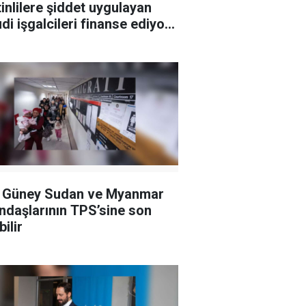
stinlilere şiddet uygulayan
di işgalcileri finanse ediyor
oruyor
 Güney Sudan ve Myanmar
ndaşlarının TPS’sine son
ilir