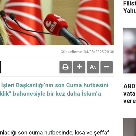
Fili
Yahu
ve k
Güncelleme:
04/08/2025 20:30
t İşleri Başkanlığı’nın son Cuma hutbesini
ABD
vata
iklik” bahanesiyle bir kez daha İslam’a
vereb
yınladığı son cuma hutbesinde, kısa ve şeffaf