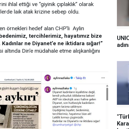
i ihlal ettiği ve “giyinik çıplaklık” olarak
lerde laik atak krizine sebep oldu.
en örnekleri hedef alan CHP'li Aylin
 bedenimiz, tercihlerimiz, hayatımız bize
UNIC
r. Kadınlar ne Diyanet’e ne iktidara sığar!”
adın
si altında Din'e müdahale etme alışkanlığını
"Tür
Kara