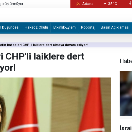
35 °C
en birlik ve itaat vurgusu
İsrailli 'Honinu Örgütü' Filistinlilere şiddet
ediyor ve koruyor
m Düşüncesi
Haksöz Okulu
Etkinlik-Eylem
Röportaj
Basın Açıklaması
etin hutbeleri CHP'li laiklere dert olmaya devam ediyor!
 CHP'li laiklere dert
Hab
yor!
İsrai