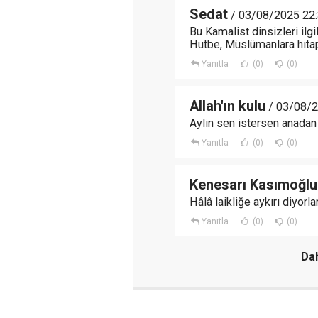
Sedat
/ 03/08/2025 22
Bu Kamalist dinsizleri ilg
Hutbe, Müslümanlara hitap
Yanıtla
(0)
(0)
Allah'ın kulu
/ 03/08/2
Aylin sen istersen anada
Yanıtla
(0)
(0)
Kenesarı Kasımoğlu
Hâlâ laikliğe aykırı diyorla
Yanıtla
(0)
(0)
Dah