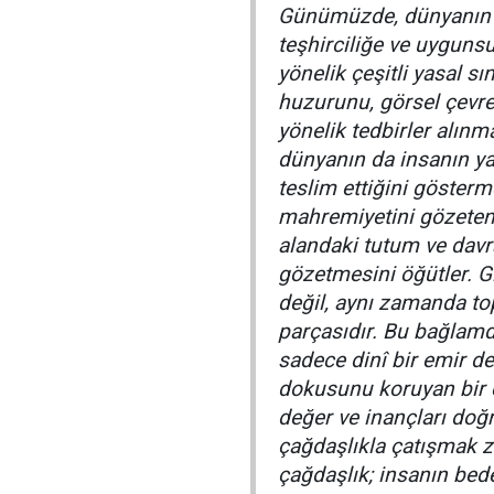
Günümüzde, dünyanın b
teşhirciliğe ve uyguns
yönelik çeşitli yasal s
huzurunu, görsel çevre
yönelik tedbirler alın
dünyanın da insanın ya
teslim ettiğini gösterm
mahremiyetini gözeten 
alandaki tutum ve davra
gözetmesini öğütler. G
değil, aynı zamanda to
parçasıdır. Bu bağlamd
sadece dinî bir emir 
dokusunu koruyan bir 
değer ve inançları doğr
çağdaşlıkla çatışmak zo
çağdaşlık; insanın bed