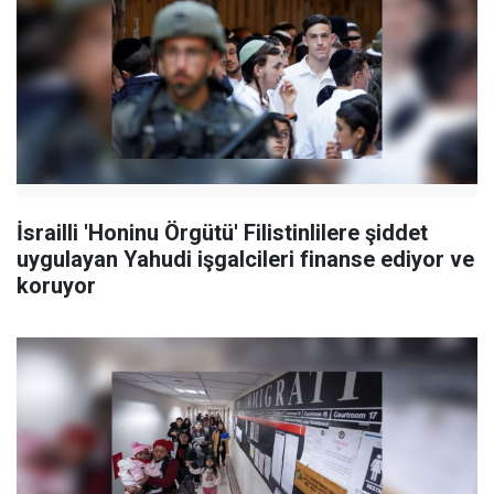
İsrailli 'Honinu Örgütü' Filistinlilere şiddet
uygulayan Yahudi işgalcileri finanse ediyor ve
koruyor