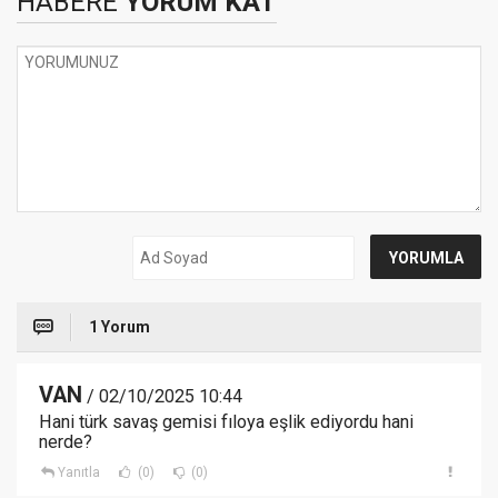
HABERE
YORUM KAT
1 Yorum
VAN
/ 02/10/2025 10:44
Hani türk savaş gemisi fıloya eşlik ediyordu hani
nerde?
Yanıtla
(0)
(0)