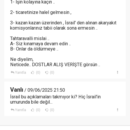
1- İşin kolayına kaçın ..
2- ticaretinize halel gelmesin ,
3- kazan kazan üzerinden , İsrail' den alınan akaryakıt
komisyonlarınız tabii olarak sona ermesin ..
Tahtaravalli mislai ..
A- Siz kınamaya devam edin ..
B- Onlar da öldürmeye ..
Ne diyelim,
Neticede.. DOSTLAR ALIŞ VERİŞTE görsün ..
Yanıtla
(0)
(0)
Vanlı
/ 09/06/2025 21:50
İsrail bu açıklamaları takmıyor ki? Hiç İsrail'in
umurunda bile değil...
Yanıtla
(0)
(0)