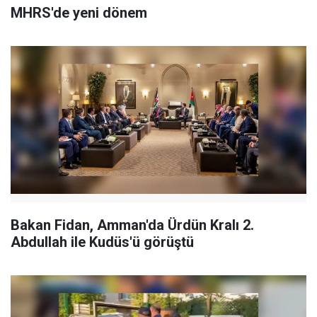
MHRS'de yeni dönem
Bakan Fidan, Amman'da Ürdün Kralı 2.
Abdullah ile Kudüs'ü görüştü