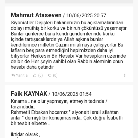
Mahmut Ataseven
/ 10/06/2025 20:57
Siyonistler Dışişleri bakanımızın bu açıklamalarından
dolayı müthiş bir korku ve bir ruh çöküntüsü yaşamıştır
Bunlar günlerce bunu kendi gündemlerinde korku
içinde tartışacaklardır ya Allah aşkına bunlar
kendilerince milletin Gazını mı almaya çalışıyorlar Bu
lafların beş para etmediğini hepimizden daha iyi
biliyorlar Herkesin Bir Hesabı Var hesapların üzerinde
de bir de Her şeyin sahibi olan Rabbin aleminin onun
hesabı daha çetindir
Yanıtla
(0)
(0)
Faik KAYNAK
/ 10/06/2025 01:54
Kınama .. ne olur yapmayın, etmeyin tadında /
tarzındadır..
Rahmetli Erbakan hocamız " siyonsit İsrail silahtan
anlar " demişti bir konuşmasında.. Çok doğru İsabetli
bir tesbit elbette ..
İktidar olarak ,