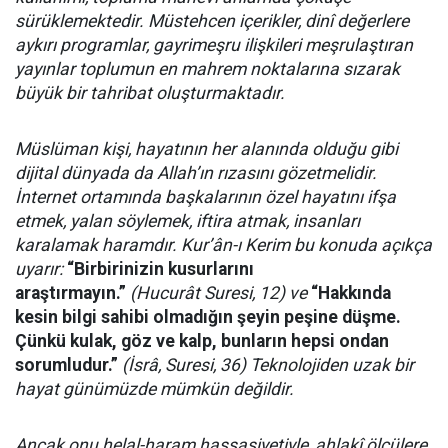
sürüklemektedir. Müstehcen içerikler, dinî değerlere
aykırı programlar, gayrimeşru ilişkileri meşrulaştıran
yayınlar toplumun en mahrem noktalarına sızarak
büyük bir tahribat oluşturmaktadır.
Müslüman kişi, hayatının her alanında olduğu gibi
dijital dünyada da Allah’ın rızasını gözetmelidir.
İnternet ortamında başkalarının özel hayatını ifşa
etmek, yalan söylemek, iftira atmak, insanları
karalamak haramdır. Kur’ân-ı Kerim bu konuda açıkça
uyarır:
“Birbirinizin kusurlarını
araştırmayın.”
(Hucurât Suresi, 12) ve
“Hakkında
kesin bilgi sahibi olmadığın şeyin peşine düşme.
Çünkü kulak, göz ve kalp, bunların hepsi ondan
sorumludur.”
(İsrâ, Suresi, 36) Teknolojiden uzak bir
hayat günümüzde mümkün değildir.
Ancak onu helal-haram hassasiyetiyle, ahlakî ölçülere