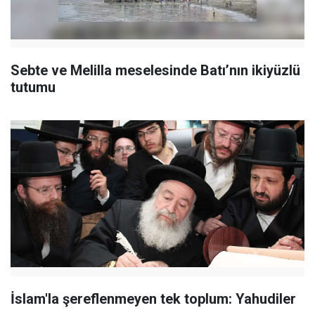
Sebte ve Melilla meselesinde Batı’nın ikiyüzlü
tutumu
İslam'la şereflenmeyen tek toplum: Yahudiler