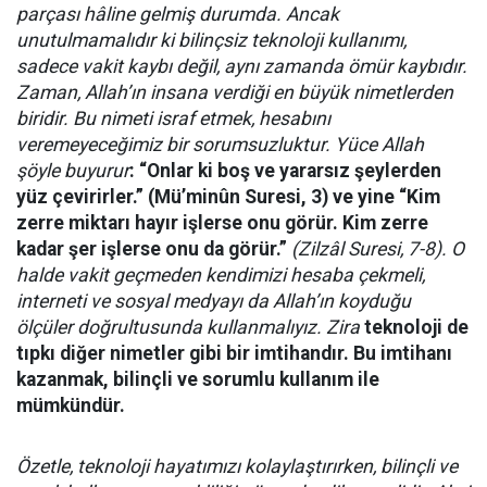
parçası hâline gelmiş durumda. Ancak
unutulmamalıdır ki bilinçsiz teknoloji kullanımı,
sadece vakit kaybı değil, aynı zamanda ömür kaybıdır.
Zaman, Allah’ın insana verdiği en büyük nimetlerden
biridir. Bu nimeti israf etmek, hesabını
veremeyeceğimiz bir sorumsuzluktur. Yüce Allah
şöyle buyurur
: “Onlar ki boş ve yararsız şeylerden
yüz çevirirler.” (Mü’minûn Suresi, 3) ve yine “Kim
zerre miktarı hayır işlerse onu görür. Kim zerre
kadar şer işlerse onu da görür.”
(Zilzâl Suresi, 7-8). O
halde vakit geçmeden kendimizi hesaba çekmeli,
interneti ve sosyal medyayı da Allah’ın koyduğu
ölçüler doğrultusunda kullanmalıyız. Zira
teknoloji de
tıpkı diğer nimetler gibi bir imtihandır. Bu imtihanı
kazanmak, bilinçli ve sorumlu kullanım ile
mümkündür.
Özetle, teknoloji hayatımızı kolaylaştırırken, bilinçli ve