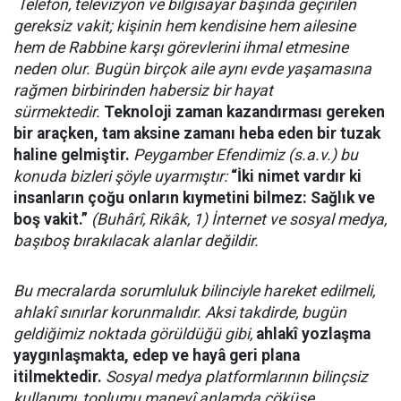
Telefon, televizyon ve bilgisayar başında geçirilen
gereksiz vakit; kişinin hem kendisine hem ailesine
hem de Rabbine karşı görevlerini ihmal etmesine
neden olur. Bugün birçok aile aynı evde yaşamasına
rağmen birbirinden habersiz bir hayat
sürmektedir.
Teknoloji zaman kazandırması gereken
bir araçken, tam aksine zamanı heba eden bir tuzak
haline gelmiştir.
Peygamber Efendimiz (s.a.v.) bu
konuda bizleri şöyle uyarmıştır:
“İki nimet vardır ki
insanların çoğu onların kıymetini bilmez: Sağlık ve
boş vakit.”
(Buhârî, Rikâk, 1) İnternet ve sosyal medya,
başıboş bırakılacak alanlar değildir.
Bu mecralarda sorumluluk bilinciyle hareket edilmeli,
ahlakî sınırlar korunmalıdır. Aksi takdirde, bugün
geldiğimiz noktada görüldüğü gibi,
ahlakî yozlaşma
yaygınlaşmakta, edep ve hayâ geri plana
itilmektedir.
Sosyal medya platformlarının bilinçsiz
kullanımı, toplumu manevî anlamda çöküşe