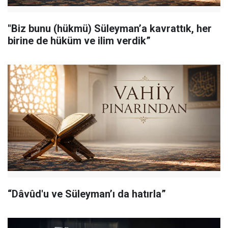
"Biz bunu (hükmü) Süleyman’a kavrattık, her
birine de hüküm ve ilim verdik”
“Dâvûd'u ve Süleyman’ı da hatırla”