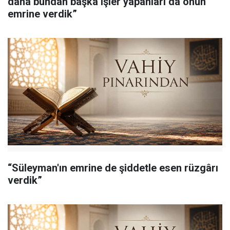
daha bundan başka işler yapanları da onun
emrine verdik”
“Süleyman'ın emrine de şiddetle esen rüzgârı
verdik”