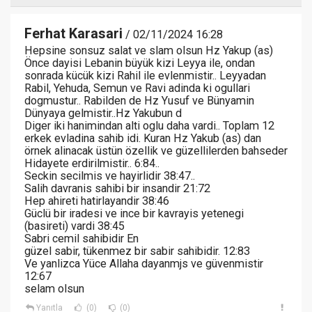
Ferhat Karasari
/ 02/11/2024 16:28
Hepsine sonsuz salat ve slam olsun Hz Yakup (as)
Önce dayisi Lebanin büyük kizi Leyya ile, ondan
sonrada kücük kizi Rahil ile evlenmistir.. Leyyadan
Rabil, Yehuda, Semun ve Ravi adinda ki ogullari
dogmustur.. Rabilden de Hz Yusuf ve Bünyamin
Dünyaya gelmistir..Hz Yakubun d
Diger iki hanimindan alti oglu daha vardi.. Toplam 12
erkek evladina sahib idi. Kuran Hz Yakub (as) dan
örnek alinacak üstün özellik ve güzellilerden bahseder
Hidayete erdirilmistir.. 6:84..
Seckin secilmis ve hayirlidir 38:47..
Salih davranis sahibi bir insandir 21:72
Hep ahireti hatirlayandir 38:46
Güclü bir iradesi ve ince bir kavrayis yetenegi
(basireti) vardi 38:45
Sabri cemil sahibidir En
güzel sabir, tükenmez bir sabir sahibidir. 12:83
Ve yanlizca Yüce Allaha dayanmjs ve güvenmistir
12:67
selam olsun
Yanıtla
(0)
(0)