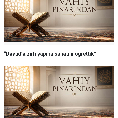
“Dâvûd’a zırh yapma sanatını öğrettik”