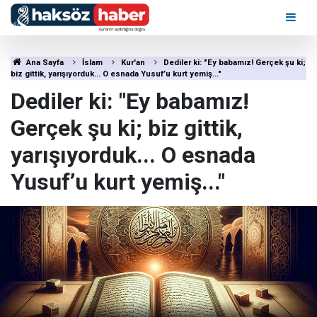
Ana Sayfa
İslam
Kur'an
Dediler ki: "Ey babamız! Gerçek şu ki;
biz gittik, yarışıyorduk... O esnada Yusuf’u kurt yemiş..."
Dediler ki: "Ey babamız!
Gerçek şu ki; biz gittik,
yarışıyorduk... O esnada
Yusuf’u kurt yemiş..."