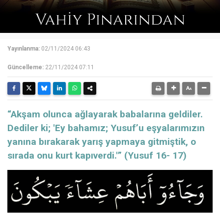
Yayınlanma:
02/11/2024 06:43
Güncelleme:
22/11/2024 07:11
“Akşam olunca ağlayarak babalarına geldiler.
Dediler ki; 'Ey bahamız; Yusuf’u eşyalarımızın
yanına bırakarak yarış yapmaya gitmiştik, o
sırada onu kurt kapıverdi.'” (Yusuf 16- 17)