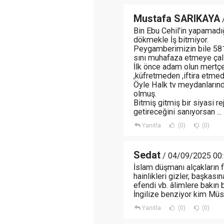
Mustafa SARIKAYA
/
Bin Ebu Cehil'in yapamadığı
dökmekle İş bitmiyor.
Peygamberimizin bile 5816
sını muhafaza etmeye çalı
İlk önce adam olun mertç
,küfretmeden ,iftira etme
Öyle Halk tv meydanlarında
olmuş.
Bitmiş gitmiş bir siyasi r
getireceğini sanıyorsan ... 
Yanıtla
(0)
(0)
Sedat
/ 04/09/2025 00
İslam düşmanı alçakların fı
hainlikleri gizler, başkasın
efendi vb. âlimlere bakın 
İngilize benziyor kim Müs
Yanıtla
(0)
(0)