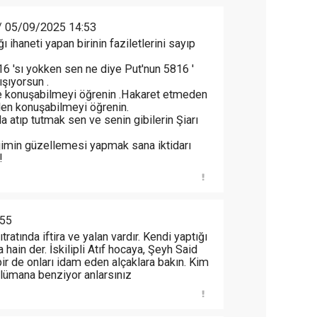
 05/09/2025 14:53
 ihaneti yapan birinin faziletlerini sayıp
 'sı yokken sen ne diye Put'nun 5816 '
şıyorsun .
e konuşabilmeyi öğrenin .Hakaret etmeden
den konuşabilmeyi öğrenin.
 atıp tutmak sen ve senin gibilerin Şiarı
ejimin güzellemesi yapmak sana iktidarı
!
:55
tratında iftira ve yalan vardır. Kendi yaptığı
a hain der. İskilipli Atıf hocaya, Şeyh Said
bir de onları idam eden alçaklara bakın. Kim
lümana benziyor anlarsınız