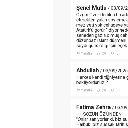
Şenel Mutlu
/ 03/09/2
Özgür Özer denilen bu ad
etmekten yalan söylemekd
meziyeti yok cehapeye ya
Atatürk’ü görür “ diyor n
seneden gazla olmuş cehap
düzenbaz islam düşmanı ….
soyduğu ısırdığı için eşe
Yanıtla
(0)
(0)
Abdullah
/ 03/09/2025
Herkes kendi tiğniyetine g
bekliyordunuz!?
Yanıtla
(0)
(0)
Fatima Zehra
/ 03/09
----SÖZÜN ÖZ'ÜNDEN::
"Onlar saniyorlar ki, biz
Halbuki biz sussak tarih 