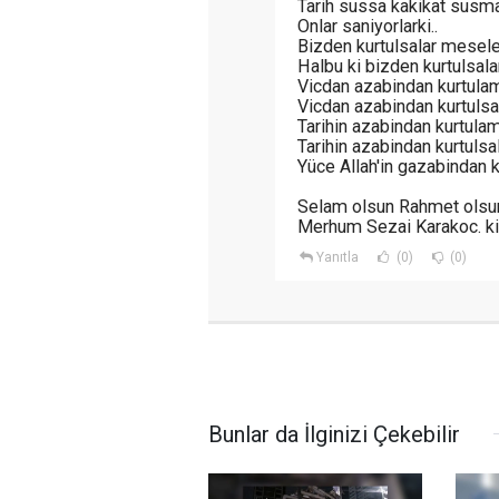
Tarih sussa kakikat susma
Onlar saniyorlarki..
Bizden kurtulsalar mesele
Halbu ki bizden kurtulsalar
Vicdan azabindan kurtula
Vicdan azabindan kurtulsa
Tarihin azabindan kurtula
Tarihin azabindan kurtulsal
Yüce Allah'in gazabindan k
Selam olsun Rahmet olsun
Merhum Sezai Karakoc. ki
Yanıtla
(0)
(0)
Bunlar da İlginizi Çekebilir