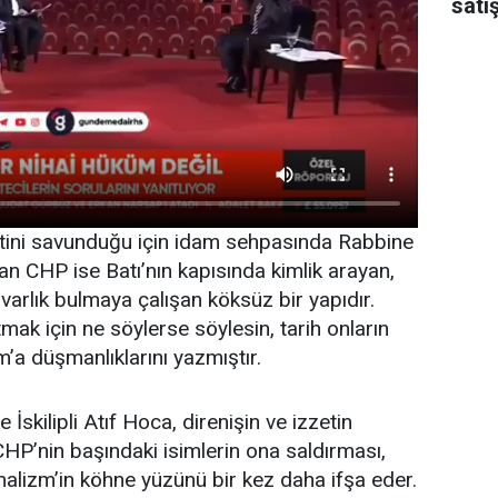
satı
zetini savunduğu için idam sehpasında Rabbine
atan CHP ise Batı’nın kapısında kimlik arayan,
varlık bulmaya çalışan köksüz bir yapıdır.
tmak için ne söylerse söylesin, tarih onların
am’a düşmanlıklarını yazmıştır.
skilipli Atıf Hoca, direnişin ve izzetin
HP’nin başındaki isimlerin ona saldırması,
alizm’in köhne yüzünü bir kez daha ifşa eder.