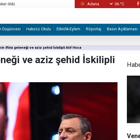
36 °C
ferler yapmış!
Gazze'nin ardından hangi adım gelecek?
m Düşüncesi
Haksöz Okulu
Etkinlik-Eylem
Röportaj
Basın Açıklaması
in iftira geleneği ve aziz şehid İskilipli Atıf Hoca
neği ve aziz şehid İskilipli
Hab
Vene