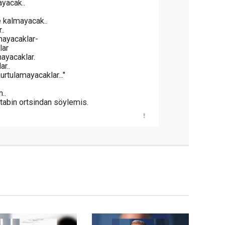
yacak..
 kalmayacak..
..
mayacaklar-
lar
mayacaklar.
ar..
urtulamayacaklar..."
..
tabin ortsindan söylemis.