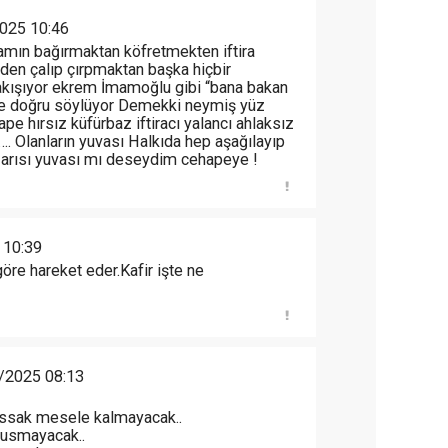
025 10:46
amın bağırmaktan köfretmekten iftira
en çalıp çırpmaktan başka hiçbir
kışıyor ekrem İmamoğlu gibi “bana bakan
ede doğru söylüyor Demekki neymiş yüz
e hırsız küfürbaz iftiracı yalancı ahlaksız
 Olanların yuvası Halkıda hep aşağılayıp
k arısı yuvası mı deseydim cehapeye !
 10:39
öre hareket eder.Kafir işte ne
/2025 08:13
 sussak mesele kalmayacak..
susmayacak..