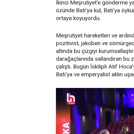
İkinci Meşrutiyet’e gönderme ya
özünde Batı’ya kul, Batı’ya öyk
ortaya koyuyordu.
Meşrutiyet hareketleri ve ardınd
pozitivist, jakoben ve sömürgeci
altında bu çizgiyi kurumsallaştır
darağaçlarında sallandıran bu z
çalıştı. Bugün İskilipli Atıf Hoca
Batı’ya ve emperyalist aklın uşa