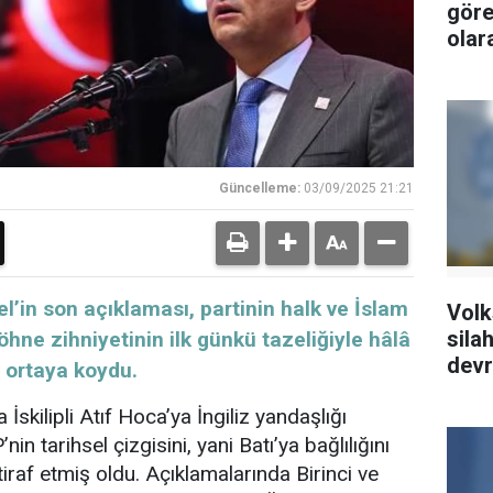
göre
olar
Güncelleme:
03/09/2025 21:21
’in son açıklaması, partinin halk ve İslam
Volk
silah
ne zihniyetinin ilk günkü tazeliğiyle hâlâ
devr
 ortaya koydu.
kilipli Atıf Hoca’ya İngiliz yandaşlığı
in tarihsel çizgisini, yani Batı’ya bağlılığını
tiraf etmiş oldu. Açıklamalarında Birinci ve