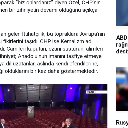
parak “biz onlardanız” diyen Özel, CHP’nin
ünen bir zihniyetin devamı olduğunu açıkça
an gelen İttihatçılık, bu topraklara Avrupa’nın
ABD'
 fikirlerini taşıdı. CHP ise Kemalizm adı
rağm
dı. Camileri kapatan, ezanı susturan, alimleri
dest
ihniyet; Anadolu’nun imanını tasfiye etmeye
’ya dil uzatanlar, aslında kendi efendilerine,
ğı olduklarını bir kez daha göstermektedir.
Rusy