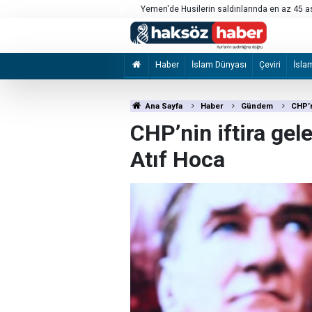
ker öldü
Sanat sepet tayfası AHBAP’a milyonluk trans
Haber
İslam Dünyası
Çeviri
İsla
Ana Sayfa
Haber
Gündem
CHP’n
CHP’nin iftira gele
Atıf Hoca