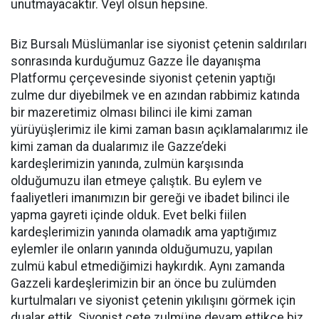
unutmayacaktır. Veyl olsun hepsine.
Biz Bursalı Müslümanlar ise siyonist çetenin saldırıları
sonrasında kurduğumuz Gazze İle dayanışma
Platformu çerçevesinde siyonist çetenin yaptığı
zulme dur diyebilmek ve en azından rabbimiz katında
bir mazeretimiz olması bilinci ile kimi zaman
yürüyüşlerimiz ile kimi zaman basın açıklamalarımız ile
kimi zaman da dualarımız ile Gazze’deki
kardeşlerimizin yanında, zulmün karşısında
olduğumuzu ilan etmeye çalıştık. Bu eylem ve
faaliyetleri imanımızın bir gereği ve ibadet bilinci ile
yapma gayreti içinde olduk. Evet belki fiilen
kardeşlerimizin yanında olamadık ama yaptığımız
eylemler ile onların yanında olduğumuzu, yapılan
zulmü kabul etmediğimizi haykırdık. Aynı zamanda
Gazzeli kardeşlerimizin bir an önce bu zulümden
kurtulmaları ve siyonist çetenin yıkılışını görmek için
dualar ettik. Siyonist çete zulmüne devam ettikçe biz