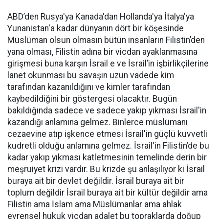
ABD’den Rusya'ya Kanada'dan Hollanda'ya İtalya'ya
Yunanistan'a kadar dünyanın dört bir köşesinde
Müslüman olsun olmasın bütün insanların Filistin’den
yana olması, Filistin adına bir vicdan ayaklanmasına
girişmesi buna karşın İsrail e ve İsrail’in işbirlikçilerine
lanet okunması bu savaşın uzun vadede kim
tarafından kazanıldığını ve kimler tarafından
kaybedildiğini bir göstergesi olacaktır. Bugün
bakıldığında sadece ve sadece yakıp yıkması İsrail'in
kazandığı anlamına gelmez. Binlerce müslümanı
cezaevine atıp işkence etmesi İsrail'in güçlü kuvvetli
kudretli olduğu anlamına gelmez. İsrail'in Filistin’de bu
kadar yakıp yıkması katletmesinin temelinde derin bir
meşruiyet krizi vardır. Bu krizde şu anlaşılıyor ki İsrail
buraya ait bir devlet değildir. İsrail buraya ait bir
toplum değildir İsrail buraya ait bir kültür değildir ama
Filistin ama İslam ama Müslümanlar ama ahlak
evrensel hukuk vicdan adalet bu topraklarda doğup