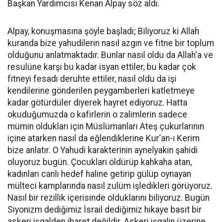
Başkan Yardımcısı Kenan Alpay söz aldı.
Alpay, konuşmasına şöyle başladı; Biliyoruz ki Allah
kuranda bize yahudilerin nasıl azgın ve fitne bir toplum
olduğunu anlatmaktadır. Bunlar nasıl oldu da Allah'a ve
resulüne karşı bu kadar isyan ettiler, bu kadar çok
fitneyi fesadı deruhte ettiler, nasıl oldu da işi
kendilerine gönderilen peygamberleri katletmeye
kadar götürdüler diyerek hayret ediyoruz. Hatta
okuduğumuzda o kafirlerin o zalimlerin sadece
mümin oldukları için Müslümanları Ateş çukurlarının
içine atarken nasıl da eğlendiklerine Kur'an-ı Kerim
bize anlatır. O Yahudi karakterinin aynelyakin şahidi
oluyoruz bugün. Çocukları öldürüp kahkaha atan,
kadınları canlı hedef haline getirip gülüp oynayan
mülteci kamplarında nasıl zulüm işledikleri görüyoruz.
Nasıl bir rezillik içerisinde olduklarını biliyoruz. Bugün
Siyonizm dediğimiz İsrail dediğimiz hikaye basit bir
askeri işgalden ibaret değildir. Askeri işgalin üzerine