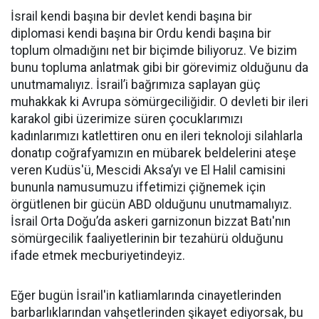
İsrail kendi başına bir devlet kendi başına bir
diplomasi kendi başına bir Ordu kendi başına bir
toplum olmadığını net bir biçimde biliyoruz. Ve bizim
bunu topluma anlatmak gibi bir görevimiz olduğunu da
unutmamalıyız. İsrail’i bağrımıza saplayan güç
muhakkak ki Avrupa sömürgeciliğidir. O devleti bir ileri
karakol gibi üzerimize süren çocuklarımızı
kadınlarımızı katlettiren onu en ileri teknoloji silahlarla
donatıp coğrafyamızın en mübarek beldelerini ateşe
veren Kudüs'ü, Mescidi Aksa’yı ve El Halil camisini
bununla namusumuzu iffetimizi çiğnemek için
örgütlenen bir gücün ABD olduğunu unutmamalıyız.
İsrail Orta Doğu’da askeri garnizonun bizzat Batı'nın
sömürgecilik faaliyetlerinin bir tezahürü olduğunu
ifade etmek mecburiyetindeyiz.
Eğer bugün İsrail'in katliamlarında cinayetlerinden
barbarlıklarından vahşetlerinden şikayet ediyorsak, bu