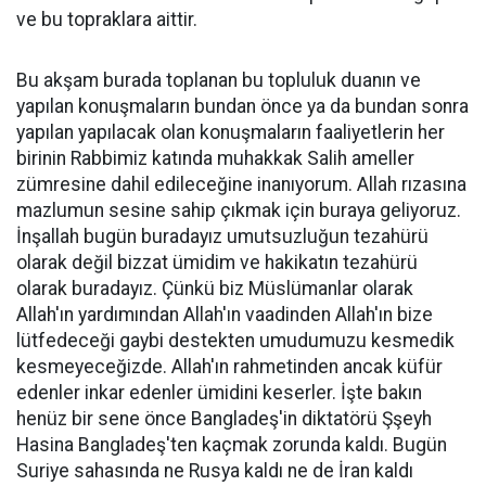
ve bu topraklara aittir.
Bu akşam burada toplanan bu topluluk duanın ve
yapılan konuşmaların bundan önce ya da bundan sonra
yapılan yapılacak olan konuşmaların faaliyetlerin her
birinin Rabbimiz katında muhakkak Salih ameller
zümresine dahil edileceğine inanıyorum. Allah rızasına
mazlumun sesine sahip çıkmak için buraya geliyoruz.
İnşallah bugün buradayız umutsuzluğun tezahürü
olarak değil bizzat ümidim ve hakikatın tezahürü
olarak buradayız. Çünkü biz Müslümanlar olarak
Allah'ın yardımından Allah'ın vaadinden Allah'ın bize
lütfedeceği gaybi destekten umudumuzu kesmedik
kesmeyeceğizde. Allah'ın rahmetinden ancak küfür
edenler inkar edenler ümidini keserler. İşte bakın
henüz bir sene önce Bangladeş'in diktatörü Şşeyh
Hasina Bangladeş'ten kaçmak zorunda kaldı. Bugün
Suriye sahasında ne Rusya kaldı ne de İran kaldı