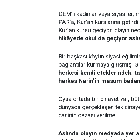
DEM’li kadınlar veya siyasiler,
PAR’a, Kur’an kurslarına getirdi
Kur’an kursu geçiyor, olayın n
hikâyede okul da geçiyor aslı
Bir başkası köyün siyasi eğiliml
bağlantılar kurmaya girişmiş. Gir
herkesi kendi eteklerindeki t
herkes Narin’in masum bedeni
Oysa ortada bir cinayet var, büt
dünyada gerçekleşen tek cinayet
caninin cezası verilmeli.
Aslında olayın medyada yer a