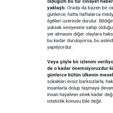
olduğum bu tür cinayet haberl
yaklaştı.
Orada da bazen bir cin
günlerce, hatta haftalarca medya
ilgilileri üzerinde durulur. Bild
yüksek seviyesine sahip olduğu
yer almasını diğer olaylara hak
bu kadar duruluyorsa, bu aslınd
yapılıyordur.
Veya şöyle bir izlenim veriliy
de o kadar önemsiyoruzdur ki,
günlerce bütün ülkenin mesele
sokakları evsiz barksızlarla, ha
insanlarla dolup taşmaya devam
insan hayatının sinek kadar değer
istatistik konusu bile değil.