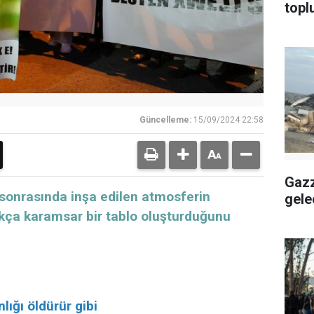
topl
Güncelleme:
15/09/2024 22:58
Gazz
i sonrasında inşa edilen atmosferin
gele
ukça karamsar bir tablo oluşturduğunu
ığı öldürür gibi