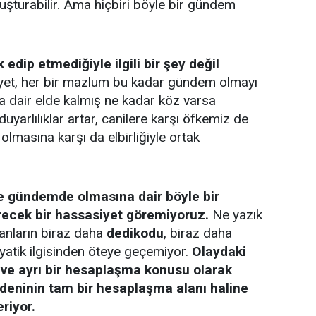
şturabilir. Ama hiçbiri böyle bir gündem
edip etmediğiyle ilgili bir şey değil
nayet, her bir mazlum bu kadar gündem olmayı
na dair elde kalmış ne kadar köz varsa
uyarlılıklar artar, canilere karşı öfkemiz de
 olmasına karşı da elbirliğiyle ortak
e gündemde olmasına dair böyle bir
recek bir hassasiyet göremiyoruz.
Ne yazık
nsanların biraz daha
dedikodu
, biraz daha
yatik ilgisinden öteye geçemiyor.
Olaydaki
e ve ayrı bir hesaplaşma konusu olarak
deninin tam bir hesaplaşma alanı haline
riyor.