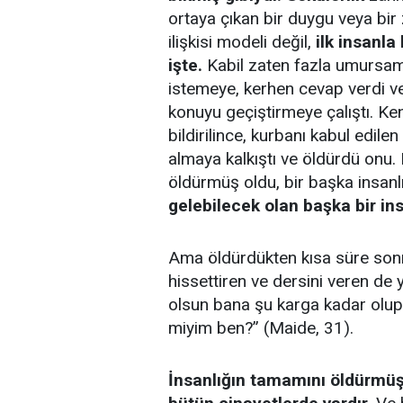
ortaya çıkan bir duygu veya bir 
ilişkisi modeli değil,
ilk insanla
işte.
Kabil zaten fazla umursam
istemeye, kerhen cevap verdi ve
konuyu geçiştirmeye çalıştı. Ke
bildirilince, kurbanı kabul edile
almaya kalkıştı ve öldürdü onu. D
öldürmüş oldu, bir başka insan
gelebilecek olan başka bir in
Ama öldürdükten kısa süre sonr
hissettiren ve dersini veren de 
olsun bana şu karga kadar olup
miyim ben?” (Maide, 31).
İnsanlığın tamamını öldürmüş 