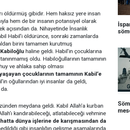
arı öldürmüş gibidir. Hem haksız yere insan
yla hem de bir insanın potansiyel olarak
İspa
ek açısından da. Nihayetinde İnsanlık
sömü
Kabil Habil’i öldürünce, sonraki zamanlarda
analdan birini tamamen kurutmuş
a
Kabiloğlu
haline geldi. Habil’in çocuklarına
 tanınmamış oldu. Habiloğullarının tamamının
 huy ve ahlaka sahip olması
 yaşayan çocuklarının tamamının Kabil’e
’in oğullarından iyi insanlar da geldi,
 da.
Sömü
yüzünden meydana geldi. Kabil Allah’a kurban
mese
llah’ı kandırabileceği, atlatabileceği vehmine
, hatta dünya işlerine de karışmasından da
dildiği gibi insanlığın gelişme aşamalarında