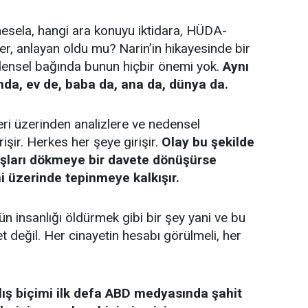
 mesela, hangi ara konuyu iktidara, HÜDA-
ler, anlayan oldu mu? Narin’in hikayesinde bir
edensel bağında bunun hiçbir önemi yok.
Aynı
nda, ev de, baba da, ana da, dünya da.
eri üzerinden analizlere ve nedensel
işir. Herkes her şeye girişir.
Olay bu şekilde
aşları dökmeye bir davete dönüşürse
 üzerinde tepinmeye kalkışır.
ün insanlığı öldürmek gibi bir şey yani ve bu
 değil. Her cinayetin hesabı görülmeli, her
lış biçimi ilk defa ABD medyasında şahit