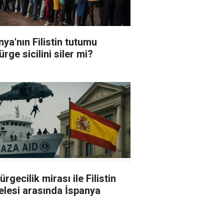
nya'nın Filistin tutumu
rge sicilini siler mi?
rgecilik mirası ile Filistin
lesi arasında İspanya