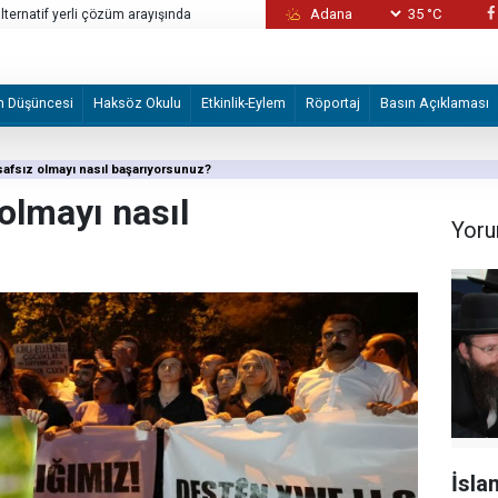
35 °C
 dair sızıntılar İran'ı
Türkiye, Suudi Arabistan ve Pakistan üçl
m Düşüncesi
Haksöz Okulu
Etkinlik-Eylem
Röportaj
Basın Açıklaması
safsız olmayı nasıl başarıyorsunuz?
olmayı nasıl
Yoru
İsla