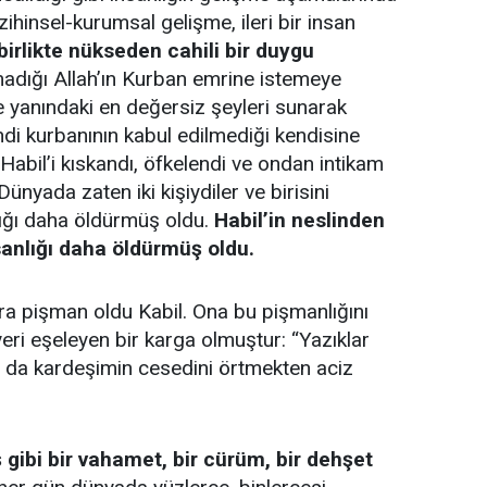
zihinsel-kurumsal gelişme, ileri bir insan
 birlikte nükseden cahili bir duygu
adığı Allah’ın Kurban emrine istemeye
 yanındaki en değersiz şeyleri sunarak
ndi kurbanının kabul edilmediği kendisine
n Habil’i kıskandı, öfkelendi ve ondan intikam
ünyada zaten iki kişiydiler ve birisini
lığı daha öldürmüş oldu.
Habil’in neslinden
sanlığı daha öldürmüş oldu.
a pişman oldu Kabil. Ona bu pişmanlığını
yeri eşeleyen bir karga olmuştur: “Yazıklar
 da kardeşimin cesedini örtmekten aciz
gibi bir vahamet, bir cürüm, bir dehşet