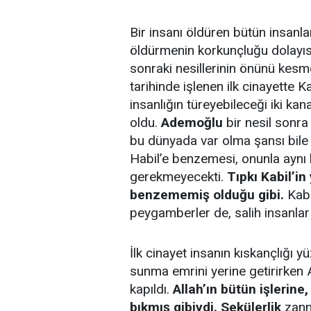
Bir insanı öldüren bütün insanl
öldürmenin korkunçluğu dolayısı
sonraki nesillerinin önünü kesm
tarihinde işlenen ilk cinayette 
insanlığın türeyebileceği iki k
oldu.
Ademoğlu
bir nesil sonr
bu dünyada var olma şansı bile
Habil’e benzemesi, onunla aynı
gerekmeyecekti.
Tıpkı Kabil’in
benzememiş olduğu gibi.
Kabil
peygamberler de, salih insanlar
İlk cinayet insanın kıskançlığı 
sunma emrini yerine getirirken A
kapıldı.
Allah’ın bütün işlerine
bıkmış gibiydi. Sekülerlik
zanne