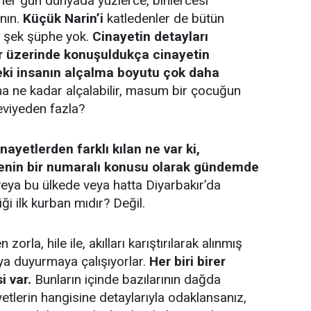
her gün dünyada yüzlerce, binlercesi
ının.
Küçük Narin’i
katledenler de bütün
iç şek şüphe yok.
Cinayetin detayları
r üzerinde konuşuldukça cinayetin
deki insanın alçalma boyutu çok daha
a ne kadar alçalabilir, masum bir çocuğun
eviyeden fazla?
nayetlerden farklı kılan ne var ki,
kenin bir numaralı konusu olarak gündemde
eya bu ülkede veya hatta Diyarbakır’da
iği ilk kurban mıdır? Değil.
zorla, hile ile, akılları karıştırılarak alınmış
aya duyurmaya çalışıyorlar.
Her biri birer
i var.
Bunların içinde bazılarının dağda
etlerin hangisine detaylarıyla odaklansanız,