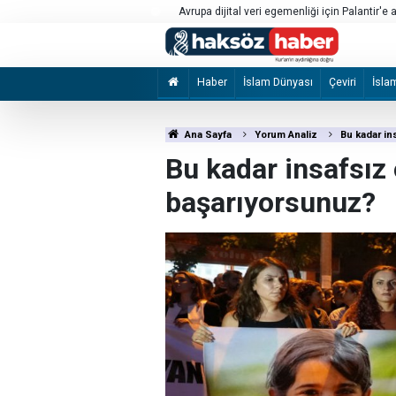
CNN: ABD'nin mühimmat stoklarının tükendiğine
cesaretlendirebilir
Haber
İslam Dünyası
Çeviri
İsla
Ana Sayfa
Yorum Analiz
Bu kadar in
Bu kadar insafsız 
başarıyorsunuz?