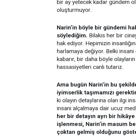
bir ay yetecek kadar gündem olu
oluşturmuyor.
Narin’in böyle bir gündemi hak 
söylediğim.
Bilakis her bir ci
hak ediyor. Hepimizin insanlığı
harlamaya değiyor. Belki insani d
kabarır, bir daha böyle olayların
hassasiyetleri canlı tutarız.
Ama bugün Narin’in bu şekild
iyimserlik taşımamızı gerekti
ki olayın detaylarına olan ilgi i
insani alçalmaya dair ucuz med
her bir detayın ayrı bir hikây
işlenmesi, Narin’in masum be
çoktan gelmiş olduğunu göste