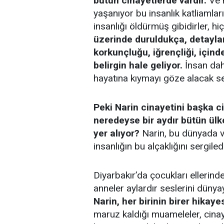
bütün cinayetlerde vardır.
Ve 
yaşanıyor bu insanlık katliamlar
insanlığı öldürmüş gibidirler, h
üzerinde duruldukça, detayla
korkunçluğu, iğrençliği, için
belirgin hale geliyor.
İnsan dah
hayatına kıymayı göze alacak s
Peki Narin cinayetini başka ci
neredeyse bir aydır bütün ül
yer alıyor?
Narin, bu dünyada v
insanlığın bu alçaklığını sergiled
Diyarbakır’da çocukları ellerinden 
anneler aylardır seslerini düny
Narin, her birinin birer hikayes
maruz kaldığı muameleler, cinay