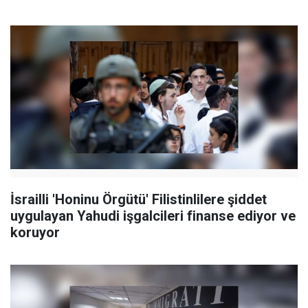
İsrailli 'Honinu Örgütü' Filistinlilere şiddet
uygulayan Yahudi işgalcileri finanse ediyor ve
koruyor