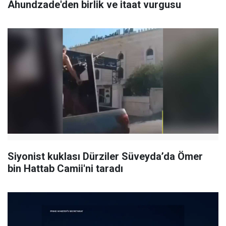
Ahundzade'den birlik ve itaat vurgusu
Siyonist kuklası Dürziler Süveyda’da Ömer
bin Hattab Camii'ni taradı