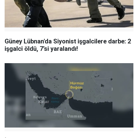
Güney Lübnan'da Siyonist işgalcilere darbe: 2
işgalci öldü, 7’si yaralandı!