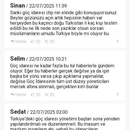
Sinan
/ 22/07/2025 11:39
Sanki göç idaresi chp nin elinde gibi konuşuyorsunuz
Beyler gözünüzü açın artık hepsinin haberi var
herşeyden bu kaçıncı doğu Türkistan li kaç kişi teslim
edildi bu ne İlk nede son yazıklar olsun sorsan
müslümanların umudu Türkiye böyle mi oluyor bu
Yanıtla
(0)
(0)
Selim
/ 22/07/2025 10:21
Göç idaresi ne kadar fazla bu tür haberlerle gündem
oluyor. Eğer bu haberler gerçek değilse ya da işin
başka bir yönü varsa çıkıp açıklama yapmalılar,
değilse Göç İdaresinin tüm üst düzey yöneticileri
mercek altına alınmalı, gerçekten kim bunlar
Yanıtla
(0)
(0)
Sedat
/ 22/07/2025 02:00
Türkiye'deki göç idaresi yönetimi baştan sona yeniden
yapılandırılmalı ve düzenlenmeli. Bu masum ve
mazlum insanların ahı, vebali bu idarecilerin