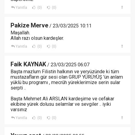
Yanıtla
(0)
(0)
Pakize Merve
/ 23/03/2025 10:11
Maşallah.
Allah razı olsun kardeşler.
Yanıtla
(0)
(0)
Faik KAYNAK
/ 23/03/2025 06:07
Başta mazlum Filistin halkının ve yeryüzünde ki tüm
mustazafların gür sesi olan GRUP YÜRÜYÜŞ 'ün anlam
yüklü bu programı , mecrûh yüreklerimize serin sular
serpti ..
Başta Mehmet Ali ARSLAN kardeşime ve cefakar
ekibine yürek dolusu selamlar ve sevgiler .. iyiki
varsınız
Yanıtla
(0)
(0)