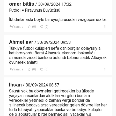
ömer bitlis
/ 30/09/2024 17:32
Futbol = Firavunun Büyücüsü
İktidarlar asla böyle bir uyuşturucudan vazgeçemezler.
Yanıtla
(0)
(0)
Ahmet avr
/ 30/09/2024 09:53
Türkiye futbol kulüpleri uefa dan borçlar dolayısıyla
katılamıyordu Berat Albayrak ekonomi bakanlığı
sırasında ziraat bankası üslendi babası sadık Albayrak
övünerek anlattı
Yanıtla
(0)
(0)
Ihsan
/ 30/09/2024 08:57
Sıkıntı yok bu dövmeleri getirecekler bu ülkede
yaşayan insanlardan aldıkları vergileri bunlara
verecekler yetmedi o zaman vergi borçlarıda
silinecek bedava arsa verecekler gelen dövmeliler her
türlü fuhsiyati yapacaklar banka ve belediye kulüpler
de o sopurcular birde parmak salliyacaklar v.s