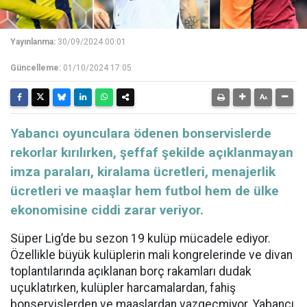
Yayınlanma:
30/09/2024 00:01
Güncelleme:
01/10/2024 17:05
Yabancı oyunculara ödenen bonservislerde
rekorlar kırılırken, şeffaf şekilde açıklanmayan
imza paraları, kiralama ücretleri, menajerlik
ücretleri ve maaşlar hem futbol hem de ülke
ekonomisine ciddi zarar veriyor.
Süper Lig’de bu sezon 19 kulüp mücadele ediyor.
Özellikle büyük kulüplerin mali kongrelerinde ve divan
toplantılarında açıklanan borç rakamları dudak
uçuklatırken, kulüpler harcamalardan, fahiş
bonservislerden ve maaşlardan vazgeçmiyor. Yabancı