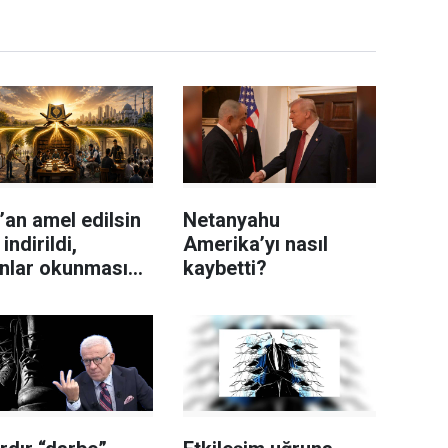
’an amel edilsin
Netanyahu
indirildi,
Amerika’yı nasıl
nlar okunmasını
kaybetti?
 yerine
dular”