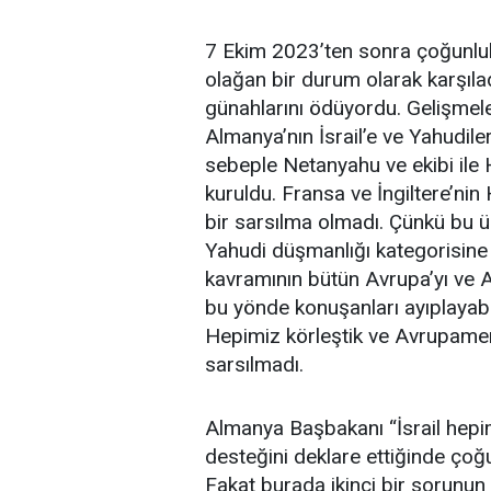
7 Ekim 2023’ten sonra çoğunluk,
olağan bir durum olarak karşıla
günahlarını ödüyordu. Gelişmel
Almanya’nın İsrail’e ve Yahudile
sebeple Netanyahu ve ekibi ile 
kuruldu. Fransa ve İngiltere’nin
bir sarsılma olmadı. Çünkü bu ül
Yahudi düşmanlığı kategorisine 
kavramının bütün Avrupa’yı ve 
bu yönde konuşanları ayıplayabil
Hepimiz körleştik ve Avrupamer
sarsılmadı.
Almanya Başbakanı “İsrail hepimiz
desteğini deklare ettiğinde çoğ
Fakat burada ikinci bir sorunun