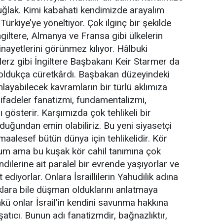
 muğlak. Kimi kabahati kendimizde arayalım
 Türkiye’ye yöneltiyor. Çok ilginç bir şekilde
ngiltere, Almanya ve Fransa gibi ülkelerin
 cinayetlerini görünmez kılıyor. Hâlbuki
rz gibi İngiltere Başbakanı Keir Starmer da
 oldukça cüretkârdı. Başbakan düzeyindeki
mlayabilecek kavramların bir türlü aklımıza
 ifadeler fanatizmi, fundamentalizmi,
ı gösterir. Karşımızda çok tehlikeli bir
duğundan emin olabiliriz. Bu yeni siyasetçi
maalesef bütün dünya için tehlikelidir. Kör
um ama bu kuşak kör cahil tanımına çok
dilerine ait paralel bir evrende yaşıyorlar ve
diyorlar. Onlara İsraillilerin Yahudilik adına
uklara bile düşman olduklarını anlatmaya
kü onlar İsrail’in kendini savunma hakkına
atıcı. Bunun adı fanatizmdir, bağnazlıktır,