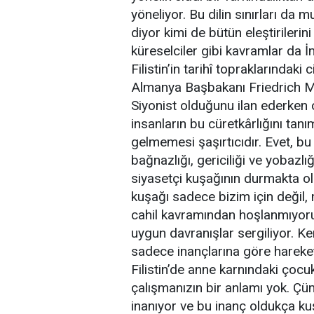
yöneliyor. Bu dilin sınırları da
diyor kimi de bütün eleştirilerini
küreselciler gibi kavramlar da İ
Filistin’in tarihî topraklarındaki
Almanya Başbakanı Friedrich Me
Siyonist olduğunu ilan ederken
insanların bu cüretkârlığını tanı
gelmemesi şaşırtıcıdır. Evet, bu
bağnazlığı, gericiliği ve yobazlığ
siyasetçi kuşağının durmakta ol
kuşağı sadece bizim için değil, 
cahil kavramından hoşlanmıyor
uygun davranışlar sergiliyor. Ken
sadece inançlarına göre hareket e
Filistin’de anne karnındaki çoc
çalışmanızın bir anlamı yok. Çün
inanıyor ve bu inanç oldukça kuş