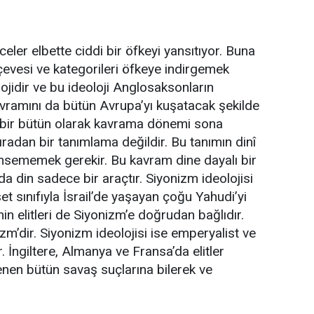
eler elbette ciddi bir öfkeyi yansıtıyor. Buna
evesi ve kategorileri öfkeye indirgemek
lojidir ve bu ideoloji Anglosaksonların
kavramını da bütün Avrupa’yı kuşatacak şekilde
 bir bütün olarak kavrama dönemi sona
sıradan bir tanımlama değildir. Bu tanımın dinî
msememek gerekir. Bu kavram dine dayalı bir
a din sadece bir araçtır. Siyonizm ideolojisi
et sınıfıyla İsrail’de yaşayan çoğu Yahudi’yi
nin elitleri de Siyonizm’e doğrudan bağlıdır.
m’dir. Siyonizm ideolojisi ise emperyalist ve
r. İngiltere, Almanya ve Fransa’da elitler
işlenen bütün savaş suçlarına bilerek ve