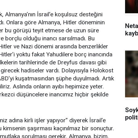
 Almanya’nın İsrail’e koşulsuz desteğini
dı. Onlara göre Almanya, Hitler döneminin
Neta
er bu görüşü teyit etmese de uzun süre
kayb
re borçlu olduğu inancı sarsılmadı. Bu
Hitler ve Nazi dönemi arasında benzerlikler
 Hitler’i yoktu fakat Yahudilere borç inancında
kelerin tarihlerinde de Dreyfus davası gibi
girecek hadiseler vardı. Dolayısıyla Holokost
ABD’yi kuşatmasından şüphe duyulmadı. Artık
iriz. Aslında onların ayıbı hepimize yeter.
kezci düşüncelere inancımız hiçbir şekilde
Soykı
poli
 adına kirli işler yapıyor” diyerek İsrail’e
u kimsenin şaşırması kaçınılmaz bir sonuçtur.
 mutlaka sorulması gerekir. Almanya, bizim,