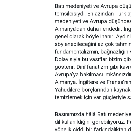
Batı medeniyeti ve Avrupa düşü
temsilcisiydi. En azından Türk a
medeniyeti ve Avrupa düşünces
Almanya’dan daha ileridedir. İng
genel olarak böyle inanır. Aydı
söylenebileceğini az çok tahmin
fundamentalizmin, bağnazlığın v
Dolayısıyla bu vasıflar bizim gibi
gösterir. Dinî fanatizm gibi kavr
Avrupa’ya bakılması imkânsızdır
Almanya, İngiltere ve Fransa’nın
Yahudilere borçlarından kaynaklan
temizlemek için var güçleriyle s
Basınımızda hâlâ Batı medeniyet
dil kullanıldığını görebiliyoruz.
yönelik ciddi bir farkındalıkta