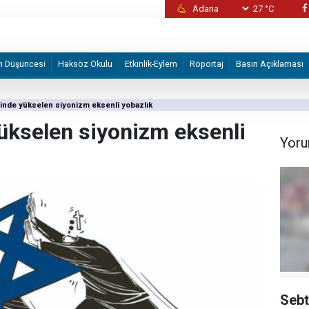
27 °C
Alman STK'den Volkswagen fabrikasının İsrail
devredilmesi planına tepki
m Düşüncesi
Haksöz Okulu
Etkinlik-Eylem
Röportaj
Basın Açıklaması
tinde yükselen siyonizm eksenli yobazlık
yükselen siyonizm eksenli
Yoru
Sebt