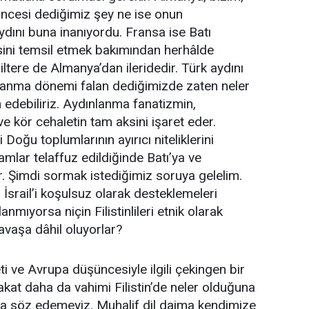
ncesi dediğimiz şey ne ise onun
ydını buna inanıyordu. Fransa ise Batı
ini temsil etmek bakımından herhâlde
iltere de Almanya’dan ileridedir. Türk aydını
nlanma dönemi falan dediğimizde zaten neler
 edebiliriz. Aydınlanma fanatizmin,
e kör cehaletin tam aksini işaret eder.
 Doğu toplumlarının ayırıcı niteliklerini
amlar telaffuz edildiğinde Batı’ya ve
. Şimdi sormak istediğimiz soruya gelelim.
 İsrail’i koşulsuz olarak desteklemeleri
mıyorsa niçin Filistinlileri etnik olarak
avaşa dâhil oluyorlar?
i ve Avrupa düşüncesiyle ilgili çekingen bir
 Fakat daha da vahimi Filistin’de neler olduğuna
n da söz edemeyiz. Muhalif dil daima kendimize