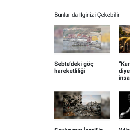
Bunlar da İlginizi Çekebilir
Sebte’deki göç
“Kur
hareketliliği
diye 
insa
amel
koy