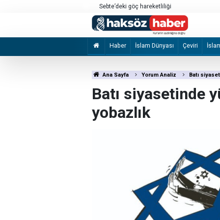
a’daki saldırılarını sürdürdü
Sebte’deki göç hareketliliği
Haber
İslam Dünyası
Çeviri
İsla
Ana Sayfa
Yorum Analiz
Batı siyase
Batı siyasetinde 
yobazlık