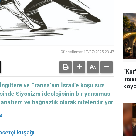
Güncelleme:
17/07/2025 23:47
“Kur’
insa
ngiltere ve Fransa’nın İsrail’e koşulsuz
koyd
sinde Siyonizm ideolojisinin bir yansıması
fanatizm ve bağnazlık olarak nitelendiriyor
z
yasetçi kuşağı