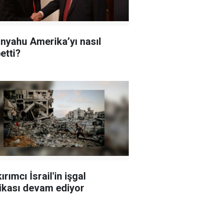
nyahu Amerika’yı nasıl
etti?
rımcı İsrail'in işgal
tikası devam ediyor