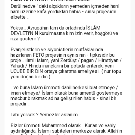
Darûl nedve ' deki alçakların yemeden içmeden harıl
harıl üzerine kafa yordukları habis - sinsi projesidir
elbette ..
Yoksa .. Avrupa'nın tam da ortadinda İSLÂM
DEVLETİ'NİN kurulmasına kim izin verir, hoşgörü ve
rıza gösterir ?
Evanjelistlerin ve siyonistlerin mutfaklarında
hazırlanan FETO projesinin aynısının - tıpkısıdır bu
proje .. ılımlı İslam, yani Zerdüşt / pagan / Hirıstiyan /
Yahudi / Hindu inançlarını bir potada eriterek, yeni
UCUBE BİR DİN ortaya çıkartma ameliyesi.. ( nur topu
yeni doğan bir din ) ..
.. ve buna İslam ümmeti dahil herkesi biat etmeye /
iman etmeye/ İslam olarak buna amentû göstermeye
mecbur bırakmak adına geliştirilen habis - sinsi bir
projedir ..
Tabi yersek ? Yemezler aslanım ..
Bizler ümmeti Muhammed olarak... Kur'an ve vahiy
aydınlığında, İslami sabiteleri merkeze alarak, Allah'ın