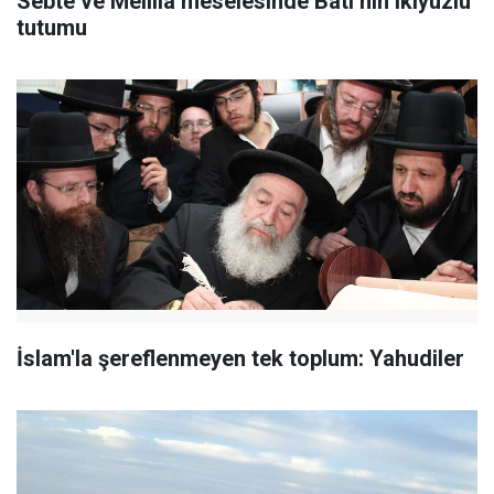
Sebte ve Melilla meselesinde Batı’nın ikiyüzlü
tutumu
İslam'la şereflenmeyen tek toplum: Yahudiler