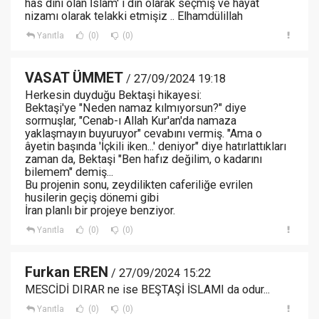
has dini olan İslam' ı din olarak seçmiş ve hayat
nizamı olarak telakki etmişiz .. Elhamdülillah
Yanıtla
(0)
(0)
VASAT ÜMMET
/ 27/09/2024 19:18
Herkesin duyduğu Bektaşi hikayesi:
Bektaşi'ye "Neden namaz kılmıyorsun?" diye
sormuşlar, "Cenab-ı Allah Kur'an'da namaza
yaklaşmayın buyuruyor" cevabını vermiş. "Ama o
âyetin başında 'İçkili iken...' deniyor" diye hatırlattıkları
zaman da, Bektaşi "Ben hafız değilim, o kadarını
bilemem" demiş...
Bu projenin sonu, zeydilikten caferiliğe evrilen
husilerin geçiş dönemi gibi
İran planlı bir projeye benziyor.
Yanıtla
(0)
(0)
Furkan EREN
/ 27/09/2024 15:22
MESCİDİ DIRAR ne ise BEŞTAŞİ İSLAMI da odur...
Yanıtla
(0)
(0)