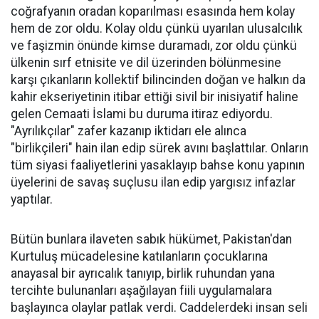
coğrafyanın oradan koparılması esasında hem kolay
hem de zor oldu. Kolay oldu çünkü uyarılan ulusalcılık
ve faşizmin önünde kimse duramadı, zor oldu çünkü
ülkenin sırf etnisite ve dil üzerinden bölünmesine
karşı çıkanların kollektif bilincinden doğan ve halkın da
kahir ekseriyetinin itibar ettiği sivil bir inisiyatif haline
gelen Cemaati İslami bu duruma itiraz ediyordu.
"Ayrılıkçılar" zafer kazanıp iktidarı ele alınca
"birlikçileri" hain ilan edip sürek avını başlattılar. Onların
tüm siyasi faaliyetlerini yasaklayıp bahse konu yapının
üyelerini de savaş suçlusu ilan edip yargısız infazlar
yaptılar.
Bütün bunlara ilaveten sabık hükümet, Pakistan'dan
Kurtuluş mücadelesine katılanların çocuklarına
anayasal bir ayrıcalık tanıyıp, birlik ruhundan yana
tercihte bulunanları aşağılayan fiili uygulamalara
başlayınca olaylar patlak verdi. Caddelerdeki insan seli