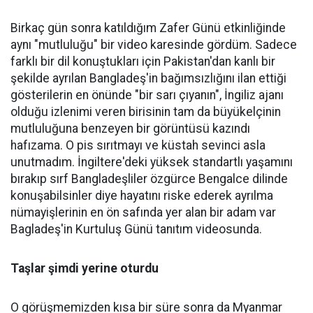
Birkaç gün sonra katıldığım Zafer Günü etkinliğinde
aynı "mutluluğu" bir video karesinde gördüm. Sadece
farklı bir dil konuştukları için Pakistan'dan kanlı bir
şekilde ayrılan Bangladeş'in bağımsızlığını ilan ettiği
gösterilerin en önünde "bir sarı çıyanın", İngiliz ajanı
olduğu izlenimi veren birisinin tam da büyükelçinin
mutluluğuna benzeyen bir görüntüsü kazındı
hafızama. O pis sırıtmayı ve küstah sevinci asla
unutmadım. İngiltere'deki yüksek standartlı yaşamını
bırakıp sırf Bangladeşliler özgürce Bengalce dilinde
konuşabilsinler diye hayatını riske ederek ayrılma
nümayişlerinin en ön safında yer alan bir adam var
Bagladeş'in Kurtuluş Günü tanıtım videosunda.
Taşlar şimdi yerine oturdu
O görüşmemizden kısa bir süre sonra da Myanmar