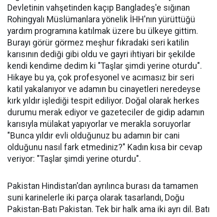
Devletinin vahşetinden kaçıp Bangladeş'e sığınan
Rohingyalı Müslümanlara yönelik İHH'nın yürüttüğü
yardım programına katılmak üzere bu ülkeye gittim.
Burayı görür görmez meşhur fıkradaki seri katilin
karısının dediği gibi oldu ve gayri ihtiyari bir şekilde
kendi kendime dedim ki "Taşlar şimdi yerine oturdu".
Hikaye bu ya, çok profesyonel ve acımasız bir seri
katil yakalanıyor ve adamın bu cinayetleri neredeyse
kırk yıldır işlediği tespit ediliyor. Doğal olarak herkes
durumu merak ediyor ve gazeteciler de gidip adamın
karısıyla mülakat yapıyorlar ve merakla soruyorlar
"Bunca yıldır evli olduğunuz bu adamın bir cani
olduğunu nasıl fark etmediniz?" Kadın kısa bir cevap
veriyor: "Taşlar şimdi yerine oturdu".
Pakistan Hindistan'dan ayrılınca burası da tamamen
suni karinelerle iki parça olarak tasarlandı, Doğu
Pakistan-Batı Pakistan. Tek bir halk ama iki ayrı dil. Batı