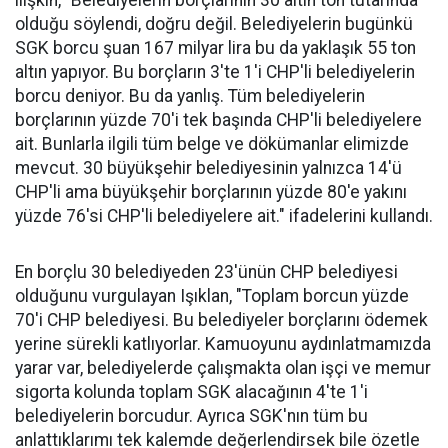
ilişkin, "Belediyelerin borçlarının 30 altın ton tutarında
olduğu söylendi, doğru değil. Belediyelerin bugünkü
SGK borcu şuan 167 milyar lira bu da yaklaşık 55 ton
altın yapıyor. Bu borçların 3'te 1'i CHP'li belediyelerin
borcu deniyor. Bu da yanlış. Tüm belediyelerin
borçlarının yüzde 70'i tek başında CHP'li belediyelere
ait. Bunlarla ilgili tüm belge ve dökümanlar elimizde
mevcut. 30 büyükşehir belediyesinin yalnızca 14'ü
CHP'li ama büyükşehir borçlarının yüzde 80'e yakını
yüzde 76'si CHP'li belediyelere ait." ifadelerini kullandı.
En borçlu 30 belediyeden 23'ünün CHP belediyesi
olduğunu vurgulayan Işıklan, "Toplam borcun yüzde
70'i CHP belediyesi. Bu belediyeler borçlarını ödemek
yerine sürekli katlıyorlar. Kamuoyunu aydınlatmamızda
yarar var, belediyelerde çalışmakta olan işçi ve memur
sigorta kolunda toplam SGK alacağının 4'te 1'i
belediyelerin borcudur. Ayrıca SGK'nın tüm bu
anlattıklarımı tek kalemde değerlendirsek bile özetle