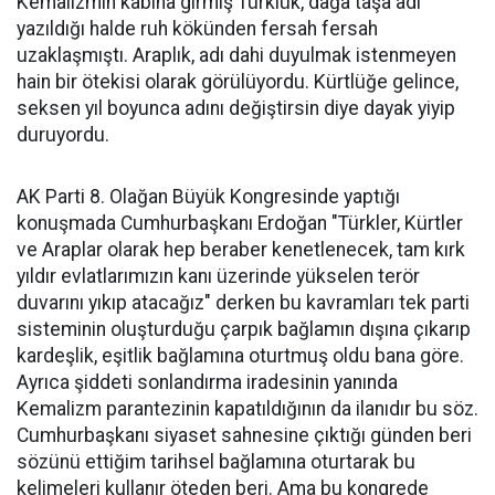
Kemalizmin kabına girmiş Türklük, dağa taşa adı
yazıldığı halde ruh kökünden fersah fersah
uzaklaşmıştı. Araplık, adı dahi duyulmak istenmeyen
hain bir ötekisi olarak görülüyordu. Kürtlüğe gelince,
seksen yıl boyunca adını değiştirsin diye dayak yiyip
duruyordu.
AK Parti 8. Olağan Büyük Kongresinde yaptığı
konuşmada Cumhurbaşkanı Erdoğan "Türkler, Kürtler
ve Araplar olarak hep beraber kenetlenecek, tam kırk
yıldır evlatlarımızın kanı üzerinde yükselen terör
duvarını yıkıp atacağız" derken bu kavramları tek parti
sisteminin oluşturduğu çarpık bağlamın dışına çıkarıp
kardeşlik, eşitlik bağlamına oturtmuş oldu bana göre.
Ayrıca şiddeti sonlandırma iradesinin yanında
Kemalizm parantezinin kapatıldığının da ilanıdır bu söz.
Cumhurbaşkanı siyaset sahnesine çıktığı günden beri
sözünü ettiğim tarihsel bağlamına oturtarak bu
kelimeleri kullanır öteden beri. Ama bu kongrede