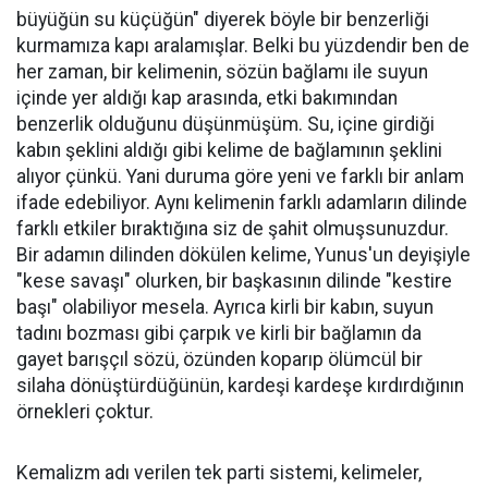
büyüğün su küçüğün" diyerek böyle bir benzerliği
kurmamıza kapı aralamışlar. Belki bu yüzdendir ben de
her zaman, bir kelimenin, sözün bağlamı ile suyun
içinde yer aldığı kap arasında, etki bakımından
benzerlik olduğunu düşünmüşüm. Su, içine girdiği
kabın şeklini aldığı gibi kelime de bağlamının şeklini
alıyor çünkü. Yani duruma göre yeni ve farklı bir anlam
ifade edebiliyor. Aynı kelimenin farklı adamların dilinde
farklı etkiler bıraktığına siz de şahit olmuşsunuzdur.
Bir adamın dilinden dökülen kelime, Yunus'un deyişiyle
"kese savaşı" olurken, bir başkasının dilinde "kestire
başı" olabiliyor mesela. Ayrıca kirli bir kabın, suyun
tadını bozması gibi çarpık ve kirli bir bağlamın da
gayet barışçıl sözü, özünden koparıp ölümcül bir
silaha dönüştürdüğünün, kardeşi kardeşe kırdırdığının
örnekleri çoktur.
Kemalizm adı verilen tek parti sistemi, kelimeler,