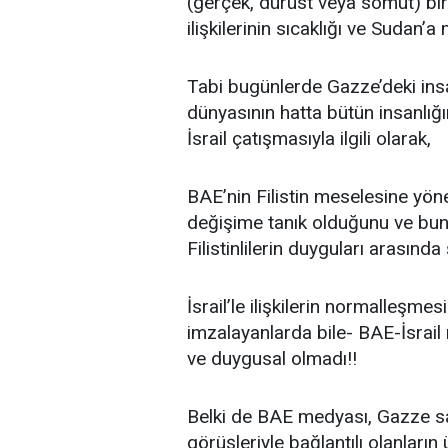
(gerçek, dürüst veya somut) bir
ilişkilerinin sıcaklığı ve Sudan’a
Tabi bugünlerde Gazze’deki insa
dünyasının hatta bütün insanlığ
İsrail çatışmasıyla ilgili olarak,
BAE’nin Filistin meselesine yön
değişime tanık olduğunu ve bun
Filistinlilerin duyguları arasınd
İsrail’le ilişkilerin normalleşme
imzalayanlarda bile- BAE-İsra
ve duygusal olmadı!!
Belki de BAE medyası, Gazze sav
görüşleriyle bağlantılı olanlar