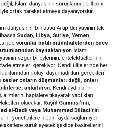
eğil, İslam dünyasının sorunlarını dertlerini
iyle ortak hareket etmeye dayanıyordur.
lam dünyasının, bilhassa Arap dünyasının tek
bilhassa
Sudan, Libya, Suriye, Yemen,
gesinde
sorunlar batılı müdahalelerden önce
tutumlarından kaynaklanıyor.
İslam
asının özgür bireylerinin, entelektüellerinin,
fade etmeleri gerekiyor. Kendi ülkelerinde her
olduklarından dolayı duyamadıkları gerçekleri
 sesler onların düşmanları değil, onları
ilirlerse, anlarlarsa.
Kendi aydınlarını,
, alimlerini hapislere tıkayarak yaptıkları
aketleri olacaktır.
Raşid Gannuşi’nin,
d el-Bedii veya Muhammed Biltaci’
nin
elerini yönetenlere hiçbir fayda sağlamıyor,
laketlere sürükleyecek şekilde basiretlerini