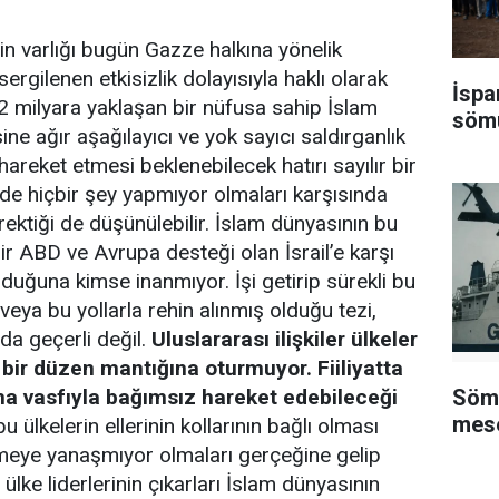
in varlığı bugün Gazze halkına yönelik
sergilenen etkisizlik dolayısıyla haklı olarak
İspa
 2 milyara yaklaşan bir nüfusa sahip İslam
sömü
ne ağır aşağılayıcı ve yok sayıcı saldırganlık
areket etmesi beklenebilecek hatırı sayılır bir
n de hiçbir şey yapmıyor olmaları karşısında
erektiği de düşünülebilir. İslam dünyasının bu
bir ABD ve Avrupa desteği olan İsrail’e karşı
lduğuna kimse inanmıyor. İşi getirip sürekli bu
veya bu yollarla rehin alınmış olduğu tezi,
da geçerli değil.
Uluslararası ilişkiler ülkeler
 bir düzen mantığına oturmuyor. Fiiliyatta
Sömü
lma vasfıyla bağımsız hareket edebileceği
mese
 ülkelerin ellerinin kollarının bağlı olması
tmeye yanaşmıyor olmaları gerçeğine gelip
ülke liderlerinin çıkarları İslam dünyasının