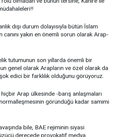
 rolü olmadan ve bunun tersine, Kahire ile
 müdahaleleri!!
nlık dışı durum dolayısıyla bütün İslam
ın canını yakın en önemli sorun olarak Arap-
elik tutumunun son yıllarda önemli bir
un genel olarak Arapların ve özel olarak da
a şok edici bir farklılık olduğunu görüyoruz.
si hiçbir Arap ülkesinde -barış anlaşmaları
il normalleşmesinin göründüğü kadar samimi
aşında bile, BAE rejiminin siyasi
ın üzücü derecede provokatif medya