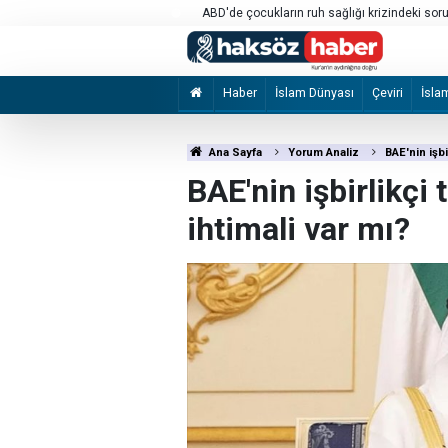
umluluğu nedeniyle Meta'ya 567
Avrupa dijital veri egemenliği için Palantir'e 
Haber
İslam Dünyası
Çeviri
İsla
Ana Sayfa
Yorum Analiz
BAE'nin işb
BAE'nin işbirlikç
ihtimali var mı?