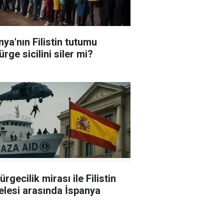
nya'nın Filistin tutumu
rge sicilini siler mi?
rgecilik mirası ile Filistin
lesi arasında İspanya