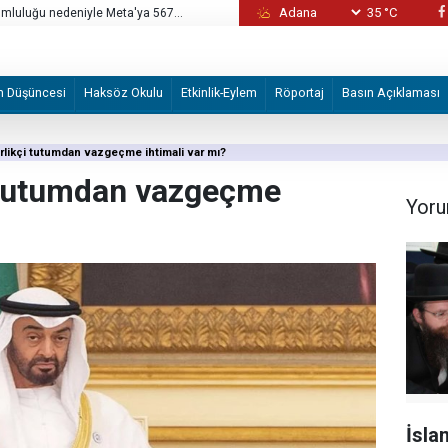
35 °C
alternatif yerli çözüm arayışında
CNN: ABD'nin mühimmat stoklarının tükendiği
cesaretlendirebilir
m Düşüncesi
Haksöz Okulu
Etkinlik-Eylem
Röportaj
Basın Açıklaması
irlikçi tutumdan vazgeçme ihtimali var mı?
i tutumdan vazgeçme
Yoru
İsla