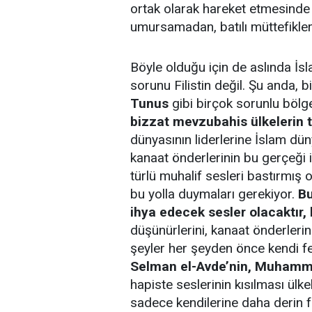
ortak olarak hareket etmesinde d
umursamadan, batılı müttefikler
Böyle olduğu için de aslında İs
sorunu Filistin değil. Şu anda, 
Tunus
gibi birçok sorunlu böl
bizzat mevzubahis ülkelerin 
dünyasının liderlerine İslam düny
kanaat önderlerinin bu gerçeği i
türlü muhalif sesleri bastırmış 
bu yolla duymaları gerekiyor.
Bu
ihya edecek sesler olacaktır, b
düşünürlerini, kanaat önderlerini
şeyler her şeyden önce kendi fel
Selman el-Avde’nin, Muhamme
hapiste seslerinin kısılması ülk
sadece kendilerine daha derin fe