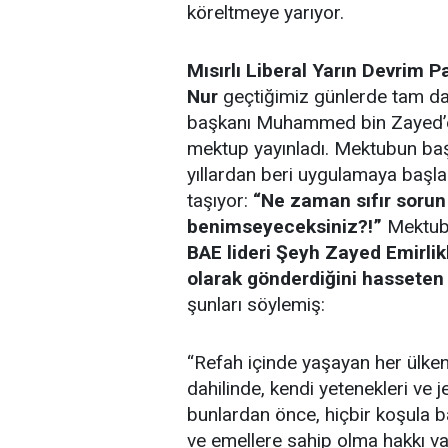
köreltmeye yarıyor.
Mısırlı Liberal Yarın Devrim 
Nur
geçtiğimiz günlerde tam da
başkanı Muhammed bin Zayed’e o
mektup yayınladı. Mektubun başl
yıllardan beri uygulamaya başladı
taşıyor:
“Ne zaman sıfır sorun 
benimseyeceksiniz?!”
Mektub
BAE lideri Şeyh Zayed Emirlikl
olarak gönderdiğini hasseten
şunları söylemiş:
“Refah içinde yaşayan her ülkeni
dahilinde, kendi yetenekleri ve 
bunlardan önce, hiçbir koşula ba
ve emellere sahip olma hakkı vard