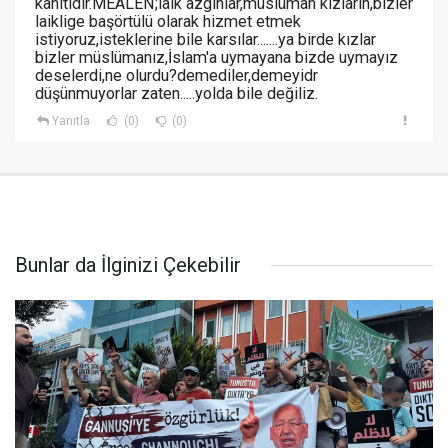
kanıtıdır.MEALEN;laik azgınlar,müslüman kızların,bizler
laiklige başörtülü olarak hizmet etmek
istiyoruz,isteklerine bile karsılar.......ya birde kızlar
bizler müslümanız,İslam'a uymayana bizde uymayız
deselerdi,ne olurdu?demediler,demeyidr
düşünmuyorlar zaten.....yolda bile değiliz.
Yanıtla
(0)
(0)
Bunlar da İlginizi Çekebilir