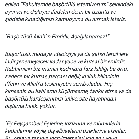
edilen “Fakültemde başörtülü istemiyorum” şeklindeki
ayrımcı ve dışlayıcı ifadeleri derin bir üzüntü ve
şiddetle kınadığımızı kamuoyuna duyurmak isteriz.
“Başörtüsü Allah’ın Emridir, Aşağılanamaz!”
Başörtüsü, modaya, ideolojiye ya da şahsi tercihlere
indirgenemeyecek kadar yüce ve kutsal bir emirdir.
Rabbimizin biz mümin kadınlara farz kıldığı bu örtü,
sadece bir kumaş parçası değil; kulluk bilincinin,
iffetin ve Allah’a teslimiyetin sembolüdür. Hiç
kimsenin bu ilahi emri küçümseme, tahkir etme ya da
başörtülü kardeşlerimizi üniversite hayatından
dışlama hakkı yoktur.
“Ey Peygamber! Eşlerine, kızlarına ve müminlerin
kadınlarına söyle, dış elbiselerini üzerlerine alsınlar.
Bu, onların tanınıp incitilmemeleri için en uygun