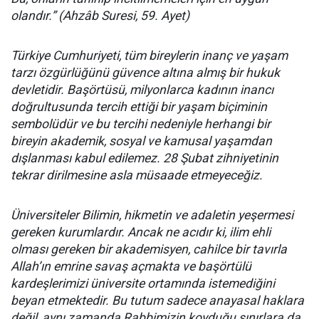
olandır.” (Ahzâb Suresi, 59. Ayet)
Türkiye Cumhuriyeti, tüm bireylerin inanç ve yaşam
tarzı özgürlüğünü güvence altına almış bir hukuk
devletidir. Başörtüsü, milyonlarca kadının inancı
doğrultusunda tercih ettiği bir yaşam biçiminin
sembolüdür ve bu tercihi nedeniyle herhangi bir
bireyin akademik, sosyal ve kamusal yaşamdan
dışlanması kabul edilemez. 28 Şubat zihniyetinin
tekrar dirilmesine asla müsaade etmeyeceğiz.
Üniversiteler Bilimin, hikmetin ve adaletin yeşermesi
gereken kurumlardır. Ancak ne acıdır ki, ilim ehli
olması gereken bir akademisyen, cahilce bir tavırla
Allah’ın emrine savaş açmakta ve başörtülü
kardeşlerimizi üniversite ortamında istemediğini
beyan etmektedir. Bu tutum sadece anayasal haklara
değil, aynı zamanda Rabbimizin koyduğu sınırlara da