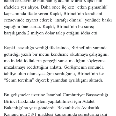
halen cezaevinde bulunan iş adamı Murat Kapki’nin
ifadeleri yer alıyor. Daha önce üç kez “etkin pişmanlık”
kapsamında ifade veren Kapki, Birinci’nin kendisini
cezaevinde ziyaret ederek “itirafçı olması” yönünde baskı
yaptığını öne sürdü. Kapki, Birinci’nin bu süreç
karşılığında 2 milyon dolar talep ettiğini iddia etti.
Kapki, savcılığa verdiği ifadesinde, Birinci’nin yanında
getirdiği yazılı bir metni kendisine okutmaya çalıştığını,
metindeki iddiaların gerçeği yansıtmadığını söyleyerek
imzalamayı reddettiğini anlattı. Görüşmenin sonunda
tahliye olup olamayacağını sorduğunu, Birinci’nin ise
“Senin tercihin” diyerek yanından ayrıldığını aktardı.
Bu gelişmeler üzerine İstanbul Cumhuriyet Başsavcılığı,
Birinci hakkında işlem yapılabilmesi için Adalet
Bakanlığı’na yazı gönderdi. Bakanlık da Avukatlık
Kanunu’nun 58/1 maddesi kapsamında soruşturma izni