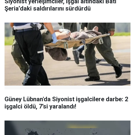
Siyonist yerleşimciler, işgal altındaki Batı
Şeria’daki saldırılarını sürdürdü
Güney Lübnan'da Siyonist işgalcilere darbe: 2
işgalci öldü, 7’si yaralandı!