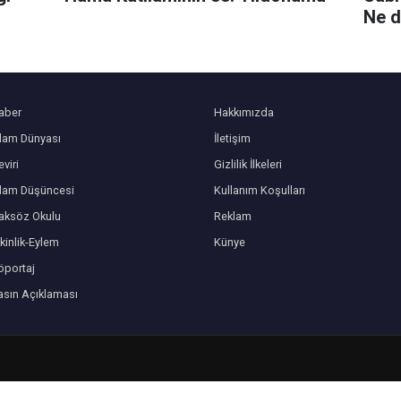
Ne d
aber
Hakkımızda
slam Dünyası
İletişim
viri
Gizlilik İlkeleri
slam Düşüncesi
Kullanım Koşulları
aksöz Okulu
Reklam
kinlik-Eylem
Künye
öportaj
asın Açıklaması