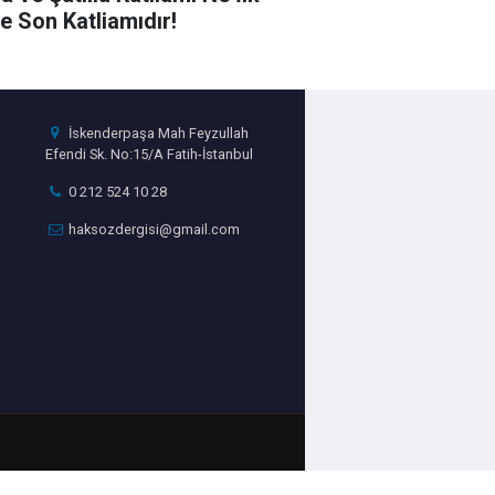
e Son Katliamıdır!
İskenderpaşa Mah Feyzullah
Efendi Sk. No:15/A Fatih-İstanbul
0 212 524 10 28
haksozdergisi@gmail.com