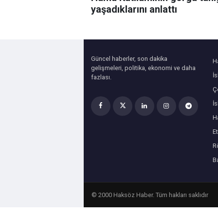
yaşadıklarını anlattı
Güncel haberler, son dakika
H
gelişmeleri, politika, ekonomi ve daha
İ
fazlası.
Çe
İ
H
Et
R
B
© 2000 Haksöz Haber. Tüm hakları saklıdır