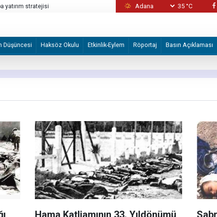
35 °C
 yatırım stratejisi
Katiller önce canlı kalkan olarak kullandı son
m Düşüncesi
Haksöz Okulu
Etkinlik-Eylem
Röportaj
Basın Açıklaması
ğı
Hama Katliamının 33. Yıldönümü
Sabr