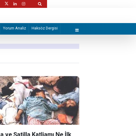
ra infaz etti!
Katil İsrail, F
Yorum Analiz
Haksöz Dergisi
a ve Şatilla Katliamı Ne İlk