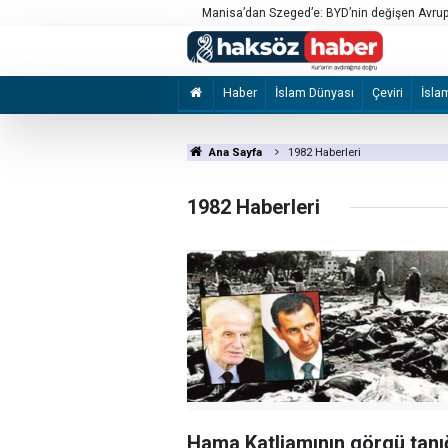
an aşırı güven
Manisa’dan Szeged’e: BYD’nin değişen Avrupa
Haber
İslam Dünyası
Çeviri
İsla
Ana Sayfa
1982 Haberleri
1982 Haberleri
Hama Katliamının görgü tanı